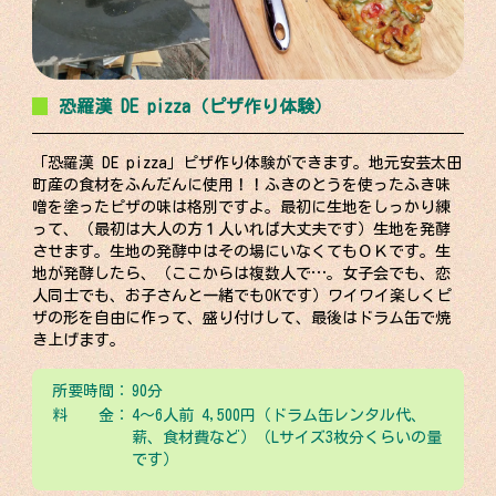
恐羅漢 DE pizza（ピザ作り体験）
「恐羅漢 DE pizza」ピザ作り体験ができます。地元安芸太田
町産の食材をふんだんに使用！！ふきのとうを使ったふき味
噌を塗ったピザの味は格別ですよ。最初に生地をしっかり練
って、（最初は大人の方１人いれば大丈夫です）生地を発酵
させます。生地の発酵中はその場にいなくてもＯＫです。生
地が発酵したら、（ここからは複数人で…。女子会でも、恋
人同士でも、お子さんと一緒でもOKです）ワイワイ楽しくピ
ザの形を自由に作って、盛り付けして、最後はドラム缶で焼
き上げます。
所要時間：
90分
料 金：
4～6人前 4,500円（ドラム缶レンタル代、
薪、食材費など）（Lサイズ3枚分くらいの量
です）