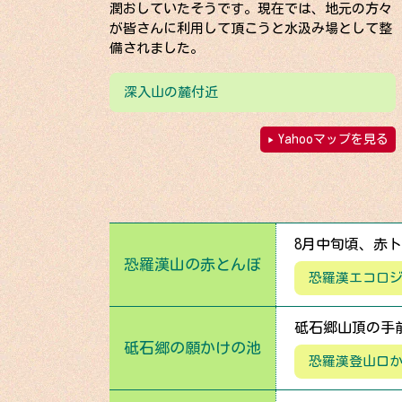
潤おしていたそうです。現在では、地元の方々
が皆さんに利用して頂こうと水汲み場として整
備されました。
深入山の麓付近
Yahooマップを見る
8月中旬頃、赤
恐羅漢山の赤とんぼ
恐羅漢エコロ
砥石郷山頂の手
砥石郷の願かけの池
恐羅漢登山口か