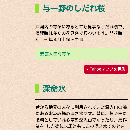
与一野のしだれ桜
戸河内の寺領にあるとても見事なしだれ桜で、
満開時は多くの花見客で賑わいます。開花時
期：例年４月上旬～中旬
安芸太田町寺領
Yahooマップを見る
深命水
昔から地元の人々に利用されていた深入山の麓
にある水汲み場の湧き水です。昔は、畑や田に
肥料としていれる草を深入山で刈ったり、農作
業を した後に人馬ともにこの湧き水でのどを