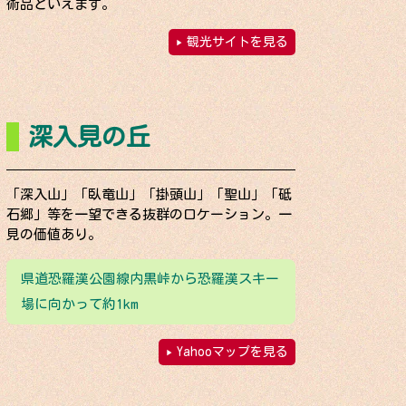
術品といえます。
観光サイトを見る
深入見の丘
「深入山」「臥竜山」「掛頭山」「聖山」「砥
石郷」等を一望できる抜群のロケーション。一
見の価値あり。
県道恐羅漢公園線内黒峠から恐羅漢スキー
場に向かって約1km
Yahooマップを見る