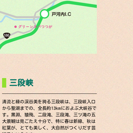
三段峡
清流と緑の渓谷美を誇る三段峡は、三段峡入口
から聖湖までの、全長約13kmにおよぶ大峡谷で
す。黒淵、猿飛、二段滝、三段滝、三ツ滝の五
大景観は見ごたえ十分で、特に春は新緑、秋は
紅葉が、とても美しく、大自然がつくりだす芸