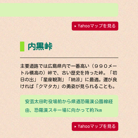
Yahooマップを見る
内黒峠
主要道路では広島県内で一番高い（９９０メー
トル標高の）峠で、古い歴史を持った峠。「初
日の出」「星座観測」「納涼」に最適。運が良
ければ「クマタカ」の勇姿が見られることも。
安芸太田町役場前から県道恐羅漢公園線経
由、恐羅漢スキー場に向かって約7km
Yahooマップを見る